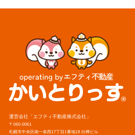
ビ
ゲ
ー
シ
ョ
ン
運営会社「エフティ不動産株式会社」
〒060-0061
札幌市中央区南一条西17丁目1番地18 白樺ビル