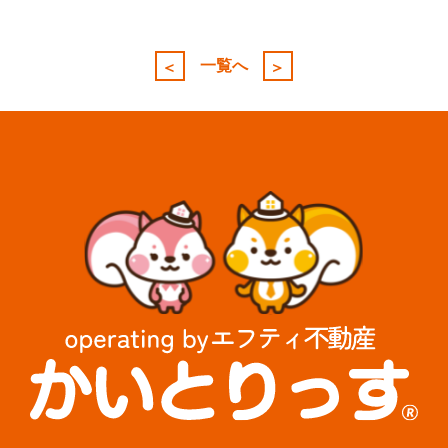
投
稿
一覧へ
＜
＞
ナ
ビ
ゲ
ー
シ
ョ
ン