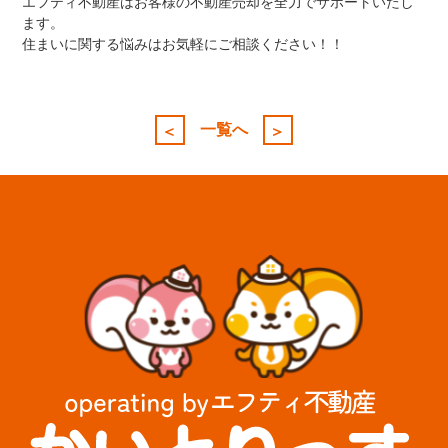
エフティ不動産はお客様の不動産売却を全力でサポートいたし
ます。
住まいに関する悩みはお気軽にご相談ください！！
投
稿
一覧へ
＜
＞
ナ
ビ
ゲ
ー
シ
ョ
ン