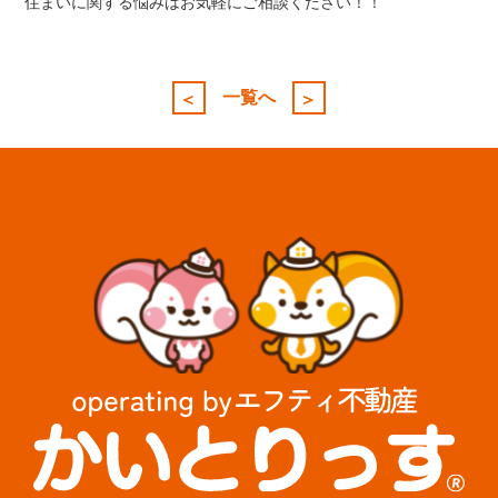
住まいに関する悩みはお気軽にご相談ください！！
投
稿
一覧へ
＜
＞
ナ
ビ
ゲ
ー
シ
ョ
ン