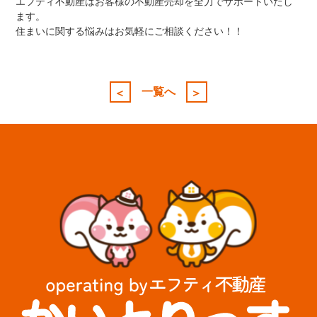
エフティ不動産はお客様の不動産売却を全力でサポートいたし
ます。
住まいに関する悩みはお気軽にご相談ください！！
投
稿
一覧へ
＜
＞
ナ
ビ
ゲ
ー
シ
ョ
ン