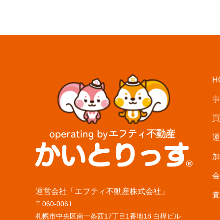
ビ
ゲ
ー
シ
ョ
ン
H
事
買
運
加
会
運営会社「エフティ不動産株式会社」
査
〒060-0061
札幌市中央区南一条西17丁目1番地18 白樺ビル