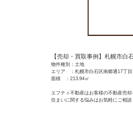
【売却・買取事例】札幌市白石
物件種別：土地
エリア ：札幌市白石区南郷通17丁目
面積 ：213.94㎡
エフティ不動産はお客様の不動産売却
住まいに関する悩みはお気軽にご相談
投
稿
ナ