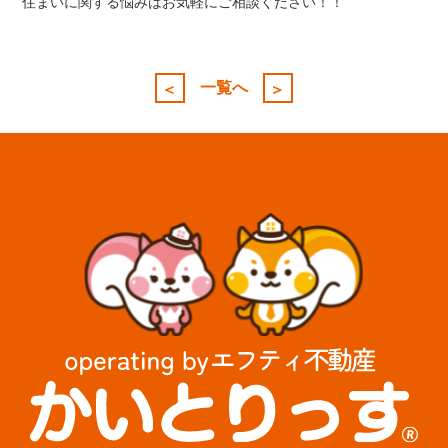
住まいに関する悩みはお気軽にご相談ください！！
投
稿
一覧へ
＜
＞
ナ
ビ
ゲ
ー
シ
ョ
ン