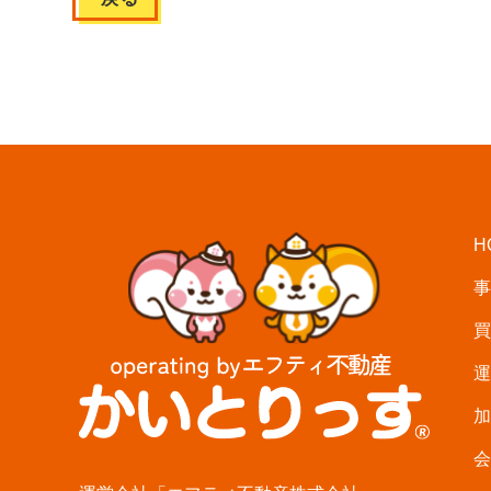
H
事
買
運
加
会