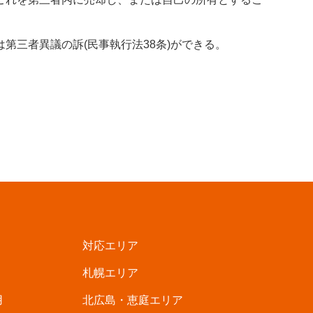
三者異議の訴(民事執行法38条)ができる。
対応エリア
札幌エリア
用
北広島・恵庭エリア