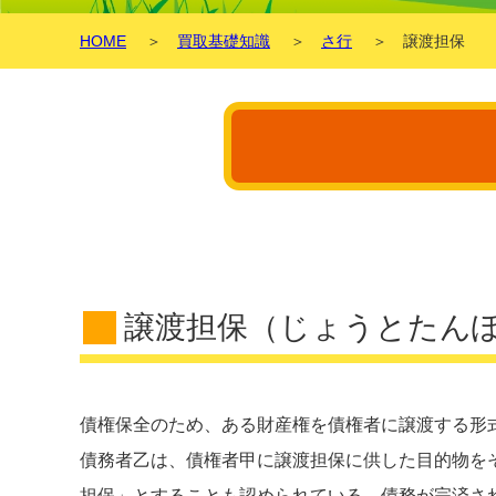
HOME
＞
買取基礎知識
＞
さ行
＞
譲渡担保
譲渡担保（じょうとたん
債権保全のため、ある財産権を債権者に譲渡する形
債務者乙は、債権者甲に譲渡担保に供した目的物を
担保」とすることも認められている。債務が完済さ